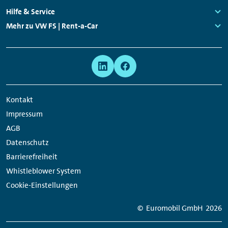
Links:
Hilfe & Service
Links:
Mehr zu VW FS | Rent-a-Car
Links:
Meta
Social
Navigation
Media
Network
Kontakt
Links
Impressum
AGB
Datenschutz
Barrierefreiheit
Whistleblower System
Cookie-Einstellungen
© Euromobil GmbH
2026