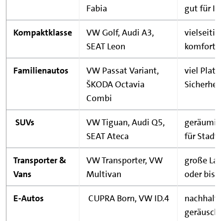
Fabia
gut für I
Kompaktklasse
VW Golf, Audi A3,
vielseiti
SEAT Leon
komforta
Familienautos
VW Passat Variant,
viel Platz
ŠKODA Octavia
Sicherhei
Combi
SUVs
VW Tiguan, Audi Q5,
geräumig,
SEAT Ateca
für Stad
Transporter &
VW Transporter, VW
große La
Vans
Multivan
oder bis z
E-Autos
CUPRA Born, VW ID.4
nachhalti
geräusch