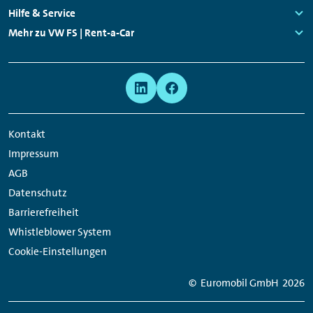
Links:
Hilfe & Service
Links:
Mehr zu VW FS | Rent-a-Car
Links:
Meta
Social
Navigation
Media
Network
Kontakt
Links
Impressum
AGB
Datenschutz
Barrierefreiheit
Whistleblower System
Cookie-Einstellungen
© Euromobil GmbH
2026