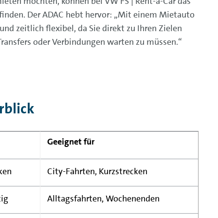
ieten möchten, können bei VW FS | Rent-a-Car das
finden. Der ADAC hebt hervor: „Mit einem Mietauto
d zeitlich flexibel, da Sie direkt zu Ihren Zielen
Transfers oder Verbindungen warten zu müssen.“
rblick
Geeignet für
rken
City-Fahrten, Kurzstrecken
tig
Alltagsfahrten, Wochenenden