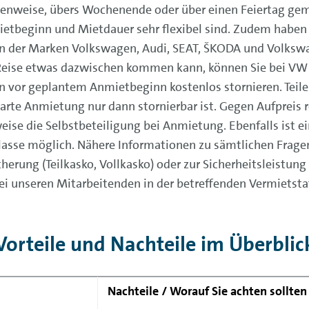
enweise, übers Wochenende oder über einen Feiertag gem
ietbeginn und Mietdauer sehr flexibel sind. Zudem haben 
n der Marken Volkswagen, Audi, SEAT, ŠKODA und Volksw
 Reise etwas dazwischen kommen kann, können Sie bei VW 
n vor geplantem Anmietbeginn kostenlos stornieren. Teilen
barte Anmietung nur dann stornierbar ist. Gegen Aufpreis 
ise die Selbstbeteiligung bei Anmietung. Ebenfalls ist ei
asse möglich. Nähere Informationen zu sämtlichen Frage
herung (Teilkasko, Vollkasko) oder zur Sicherheitsleistun
 unseren Mitarbeitenden in der betreffenden Vermietstat
Vorteile und Nachteile im Überblic
Nachteile / Worauf Sie achten sollten