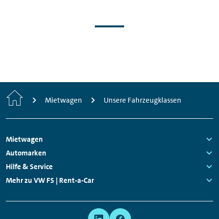
Start
Mietwagen
Unsere Fahrzeugklassen
Footer
Mietwagen
Navigation
Links:
Automarken
Links:
Hilfe & Service
Links:
Mehr zu VW FS | Rent-a-Car
Links:
Meta
Social