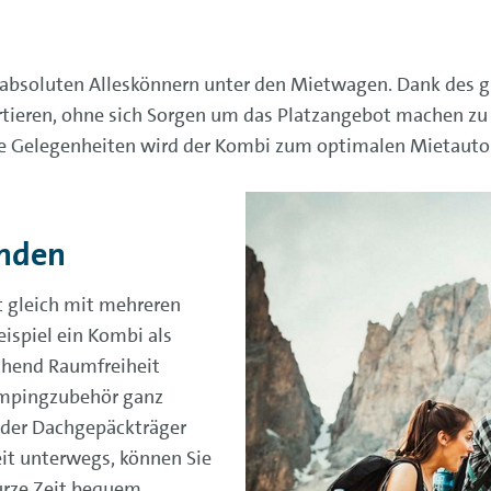
absoluten Alleskönnern unter den Mietwagen. Dank des 
rtieren, ohne sich Sorgen um das Platzangebot machen zu
ere Gelegenheiten wird der Kombi zum optimalen Mietauto
unden
t gleich mit mehreren
eispiel ein Kombi als
ichend Raumfreiheit
ampingzubehör ganz
oder Dachgepäckträger
eit unterwegs, können Sie
kurze Zeit bequem