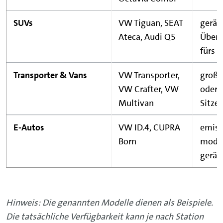
SUVs
VW Tiguan, SEAT
geräu
Ateca, Audi Q5
Übers
fürs 
Transporter & Vans
VW Transporter,
große
VW Crafter, VW
oder b
Multivan
Sitze
E-Autos
VW ID.4, CUPRA
emiss
Born
mode
geräu
Hinweis: Die genannten Modelle dienen als Beispiele.
Die tatsächliche Verfügbarkeit kann je nach Station