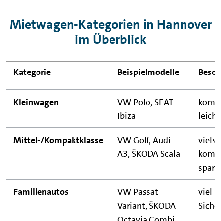
Mietwagen-Kategorien in Hannover
im Überblick
Kategorie
Beispielmodelle
Beson
Kleinwagen
VW Polo, SEAT
kompa
Ibiza
leich
Mittel-/Kompaktklasse
VW Golf, Audi
vielse
A3, ŠKODA Scala
komfo
spar
Familienautos
VW Passat
viel P
Variant, ŠKODA
Siche
Octavia Combi