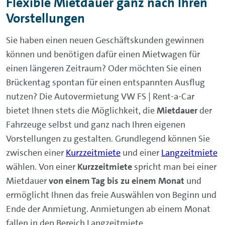
Flexible Mietdauer ganz nach Ihren
Die Gründe, sich für einen Mietwagen zu
Vorstellungen
entscheiden, gestalten sich vielseitig und
unterschiedlich. Ganz egal, weshalb Sie sich dafür
Sie haben einen neuen Geschäftskunden gewinnen
interessieren, ein Auto zu mieten – mit einem
können und benötigen dafür einen Mietwagen für
Mietwagen sind Sie stets unabhängig und flexibel.
einen längeren Zeitraum? Oder möchten Sie einen
Die Autovermietung VW FS | Rent-a-Car, welche
Brückentag spontan für einen entspannten Ausflug
über eine Fahrzeugflotte aus
unterschiedlichsten
nutzen? Die Autovermietung VW FS | Rent-a-Car
Mietwagen-Modellen
verfügt, bietet Ihnen für
bietet Ihnen stets die Möglichkeit, die
Mietdauer
der
jedes Vorhaben das passende Auto.
Fahrzeuge selbst und ganz nach Ihren eigenen
Vorstellungen zu gestalten. Grundlegend können Sie
zwischen einer
Kurzzeitmiete
und einer
Langzeitmiete
wählen. Von einer
Kurzzeitmiete
spricht man bei einer
Mietdauer
von einem Tag bis zu einem Monat
und
Erreichen Sie beispielsweise pünktlich und
ermöglicht Ihnen das freie Auswählen von Beginn und
verlässlich Ihren Geschäftstermin und hinterlassen
Ende der Anmietung. Anmietungen ab einem Monat
Sie mit einem hochwertigen Fahrzeug einen
fallen in den Bereich Langzeitmiete.