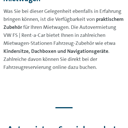
Autovermietung VW FS | Rent-a-Car einen gültigen
Was Sie bei dieser Gelegenheit ebenfalls in Erfahrung
Führerschein, einen Ausweis oder Reisepass sowie
bringen können, ist die Verfügbarkeit von
praktischem
eine EC- oder Kreditkarte mitbringen. Vorab
Zubehör
für Ihren Mietwagen. Die Autovermietung
können Sie auch eine gewünschte Abholzeit
VW FS | Rent-a-Car bietet Ihnen in zahlreichen
vereinbaren und somit entspannt zur Anmietung
Mietwagen-Stationen Fahrzeug-Zubehör wie etwa
aufbrechen.
Kindersitze, Dachboxen und Navigationsgeräte
.
Zahlreiche davon können Sie direkt bei der
Fahrzeugreservierung online dazu buchen.
Am Tag der Rückgabe können Sie einen ebenso
unkomplizierten Ablauf erwarten. Dafür reicht es
bei den meisten Mietwagen-Stationen aus, wenn
Sie das Fahrzeug am Rückgabedatum direkt am
Gelände der Vermietstation oder an einem
vorgegebenen Parkplatz abstellen und die
Fahrzeugschlüssel einem Mitarbeiter vor Ort