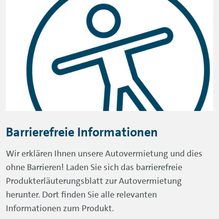
Sommer-Special 2026
Sommer. Sonne. Sonderpreis! Jetzt Mietwagen im
Sommer-Special zu unglaublichen Preisen sichern -
entspannt, flexibel und bestens ausgestattet in die
Sommerzeit starten.
MEHR INFOS ZUM SOMMER-SPECIAL >
Barrierefreie Informationen
Wir erklären Ihnen unsere Autovermietung und dies
ohne Barrieren! Laden Sie sich das barrierefreie
Produkterläuterungsblatt zur Autovermietung
herunter. Dort finden Sie alle relevanten
Informationen zum Produkt.