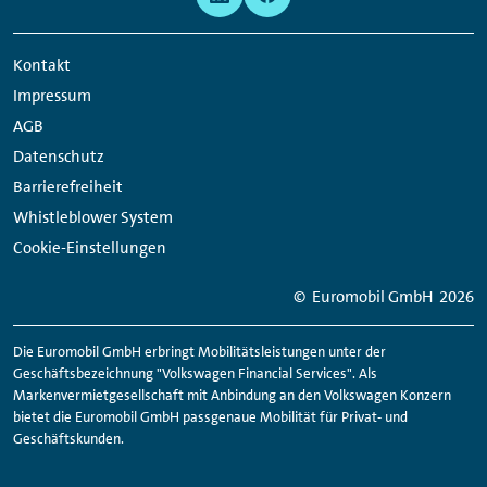
Navigation
Media
Network
Kontakt
Links
Impressum
AGB
Datenschutz
Barrierefreiheit
Whistleblower System
Cookie-Einstellungen
© Euromobil GmbH
2026
Die Euromobil GmbH erbringt Mobilitätsleistungen unter der
Geschäftsbezeichnung "Volkswagen Financial Services". Als
Markenvermietgesellschaft mit Anbindung an den Volkswagen Konzern
Bonuskarte
bietet die Euromobil GmbH passgenaue Mobilität für Privat- und
Geschäftskunden.
Erhalten Sie jetzt bei jeder Buchung einen
Bonusstempel und sichern Sie sich nach der dritten