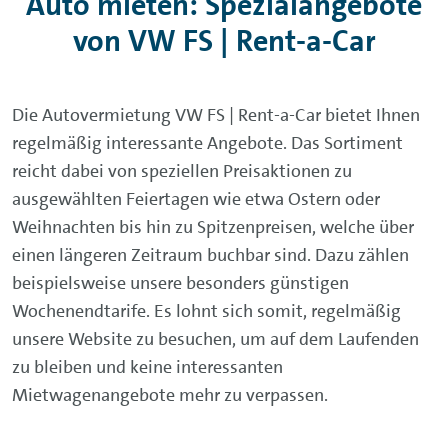
Auto mieten: Spezialangebote
übergeben.
von VW FS | Rent-a-Car
Fahrzeug-Rückgabe auch
Die Autovermietung VW FS | Rent-a-Car bietet Ihnen
außerhalb der Öffnungszeiten
regelmäßig interessante Angebote. Das Sortiment
reicht dabei von speziellen Preisaktionen zu
ausgewählten Feiertagen wie etwa Ostern oder
Zusätzlich dazu bieten wir Ihnen in zahlreichen
Weihnachten bis hin zu Spitzenpreisen, welche über
Mietwagen-Stationen die überaus praktische
einen längeren Zeitraum buchbar sind. Dazu zählen
Möglichkeit an, den
Mietwagen auch außerhalb der
beispielsweise unsere besonders günstigen
üblichen Geschäftszeiten zurückzubringen
. Alles
Wochenendtarife. Es lohnt sich somit, regelmäßig
was Sie dafür tun müssen, ist den Mietwagen am
unsere Website zu besuchen, um auf dem Laufenden
Rückgabedatum an gewünschter Stelle abzustellen
zu bleiben und keine interessanten
und die Schlüssel in einen dafür vorgesehen
Mietwagenangebote mehr zu verpassen.
Nachttresor zu legen. Über die Verfügbarkeit dieses
Services können Sie einfach vor Anmietung direkt