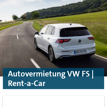
Skip to main content
Skip to footer
Autovermietung VW FS |
Rent-a-Car