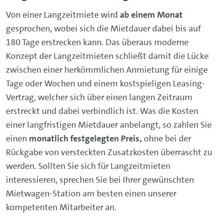
Modellen bis hin zu großen geräumigen
Von einer Langzeitmiete wird
ab einem Monat
Mietwagen, bei denen Sie die Mietdauer natürlich
gesprochen, wobei sich die Mietdauer dabei bis auf
nach Bedarf anpassen können. Suchen Sie nach
180 Tage erstrecken kann. Das überaus moderne
einem Kleinbus oder Transporter für mehrere
Konzept der Langzeitmieten schließt damit die Lücke
Personen für Ihren nächsten
Betriebsausflug
? Wir
zwischen einer herkömmlichen Anmietung für einige
haben die
passenden Mietwagen-Modelle
von
Tage oder Wochen und einem kostspieligen Leasing-
Volkswagen Nutzfahrzeuge für Sie im Angebot.
Vertrag, welcher sich über einen langen Zeitraum
Planen Sie eine
Städtetour mit einem Mietwagen
erstreckt und dabei verbindlich ist. Was die Kosten
oder benötigen Sie ein Fahrzeug, um von Ihrem
einer langfristigen Mietdauer anbelangt, so zahlen Sie
Wohnort zum nächsten Flughafen zu gelangen?
einen
monatlich festgelegten Preis,
ohne bei der
Dafür eignen sich bestens die praktischen und
Rückgabe von versteckten Zusatzkosten überrascht zu
komfortablen Mietwagen-Modelle der Marken
werden. Sollten Sie sich für Langzeitmieten
Volkswagen, Audi, ŠKODA oder SEAT.
interessieren, sprechen Sie bei Ihrer gewünschten
Mietwagen-Station am besten einen unserer
kompetenten Mitarbeiter an.