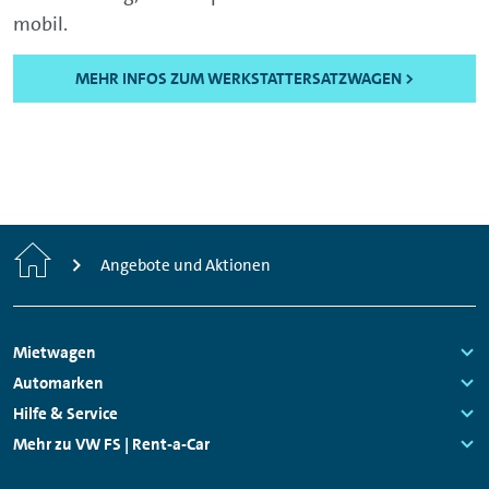
mobil.
MEHR INFOS ZUM WERKSTATTERSATZWAGEN >
Start
Angebote und Aktionen
Footer
Mietwagen
Navigation
Links:
Automarken
Links:
Hilfe & Service
Links:
Mehr zu VW FS | Rent-a-Car
Links: