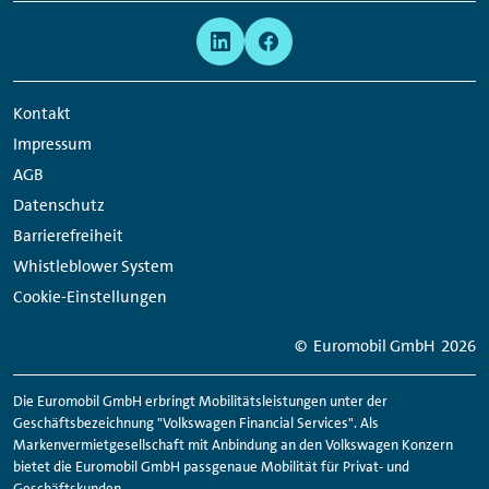
Meta
Social
Navigation
Media
Network
Kontakt
Links
Impressum
AGB
Datenschutz
Barrierefreiheit
Whistleblower System
Cookie-Einstellungen
© Euromobil GmbH
2026
Die Euromobil GmbH erbringt Mobilitätsleistungen unter der
Geschäftsbezeichnung "Volkswagen Financial Services". Als
Markenvermietgesellschaft mit Anbindung an den Volkswagen Konzern
bietet die Euromobil GmbH passgenaue Mobilität für Privat- und
Geschäftskunden.