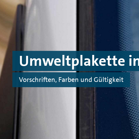
Skip to main content
Skip to footer
Umweltplakette in
Vorschriften, Farben und Gültigkeit