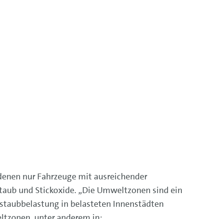
denen nur Fahrzeuge mit ausreichender
taub und Stickoxide. „Die Umweltzonen sind ein
instaubbelastung in belasteten Innenstädten
ltzonen, unter anderem in: