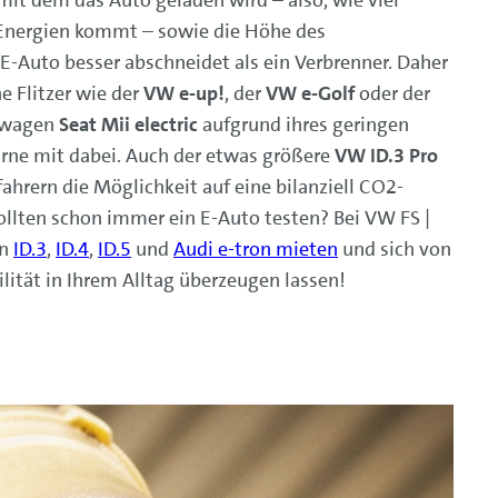
mit dem das Auto geladen wird – also, wie viel
Energien kommt – sowie die Höhe des
E-Auto besser abschneidet als ein Verbrenner. Daher
he Flitzer wie der
VW e-up!
, der
VW e-Golf
oder der
nwagen
Seat Mii electric
aufgrund ihres geringen
rne mit dabei. Auch der etwas größere
VW ID.3 Pro
ahrern die Möglichkeit auf eine bilanziell CO2-
wollten schon immer ein E-Auto testen? Bei VW FS |
en
ID.3
,
ID.4
,
ID.5
und
Audi e-tron mieten
und sich von
ität in Ihrem Alltag überzeugen lassen!