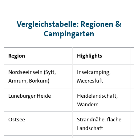
Vergleichstabelle: Regionen &
Campingarten
Region
Highlights
Nordseeinseln (Sylt,
Inselcamping,
Amrum, Borkum)
Meeresluft
Z
Lüneburger Heide
Heidelandschaft,
Wandern
Z
Ostsee
Strandnähe, flache
Z
Landschaft