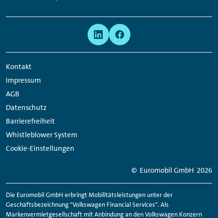
Links:
Meta
Social
Navigation
Media
Network
Kontakt
Links
Impressum
AGB
Datenschutz
Barrierefreiheit
Whistleblower System
Cookie-Einstellungen
© Euromobil GmbH
2026
Die Euromobil GmbH erbringt Mobilitätsleistungen unter der
Geschäftsbezeichnung "Volkswagen Financial Services". Als
Markenvermietgesellschaft mit Anbindung an den Volkswagen Konzern