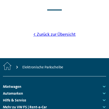
< Zurück zur Übersicht
Start
Elektronische Parkscheibe
Footer
Mietwagen
Navigation
Links:
Automarken
Links:
Hilfe & Service
Links:
Mehr zu VW FS | Rent-a-Car