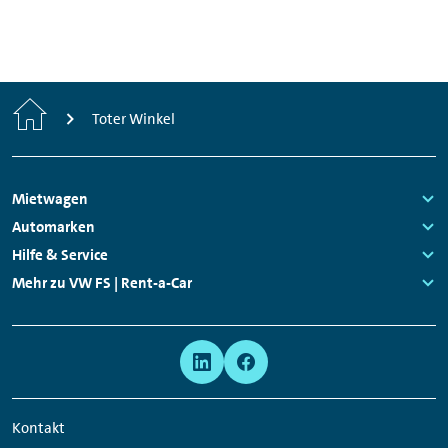
Start
Toter Winkel
Footer
Mietwagen
Navigation
Links:
Automarken
Links:
Hilfe & Service
Links:
Mehr zu VW FS | Rent-a-Car
Links:
Meta
Social
Navigation
Media
Network
Kontakt
Links