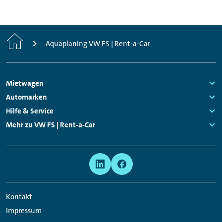
Start
Aquaplaning VW FS | Rent-a-Car
Footer
Mietwagen
Navigation
Links:
Automarken
Links:
Hilfe & Service
Links:
Mehr zu VW FS | Rent-a-Car
Links:
Meta
Social
Navigation
Media
Network
Kontakt
Links
Impressum