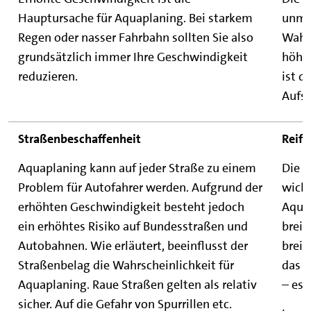
Hauptursache für Aquaplaning. Bei starkem
unmit
Regen oder nasser Fahrbahn sollten Sie also
Wahrs
grundsätzlich immer Ihre Geschwindigkeit
höher
reduzieren.
ist d
Aufs
Straßenbeschaffenheit
Reife
Aquaplaning kann auf jeder Straße zu einem
Die R
Problem für Autofahrer werden. Aufgrund der
wicht
erhöhten Geschwindigkeit besteht jedoch
Aquap
ein erhöhtes Risiko auf Bundesstraßen und
breit
Autobahnen. Wie erläutert, beeinflusst der
breit
Straßenbelag die Wahrscheinlichkeit für
das W
Aquaplaning. Raue Straßen gelten als relativ
– es
sicher. Auf die Gefahr von Spurrillen etc.