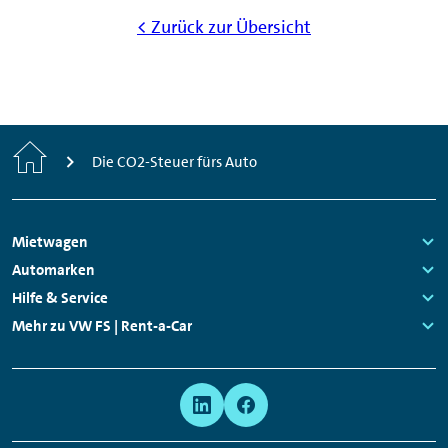
< Zurück zur Übersicht
Start
Die CO2-Steuer fürs Auto
Footer
Mietwagen
Navigation
Links:
Automarken
Links:
Hilfe & Service
Links:
Mehr zu VW FS | Rent-a-Car
Links:
Meta
Social
Navigation
Media
Network