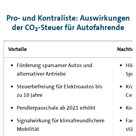
Pro- und Kontraliste: Auswirkungen
der CO₂-Steuer für Autofahrende
Vorteile
Nachtei
Förderung sparsamer Autos und
Höhe
alternativer Antriebe
Spo
Steuerbefreiung für Elektroautos bis
Kraf
zu 10 Jahre
Cent
Pendlerpauschale ab 2021 erhöht
Kom
Signalwirkung für klimafreundlichere
Fami
Mobilität
stär