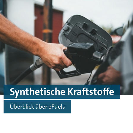
Skip to main content
Skip to footer
Synthetische Kraftstoffe
Überblick über eFuels