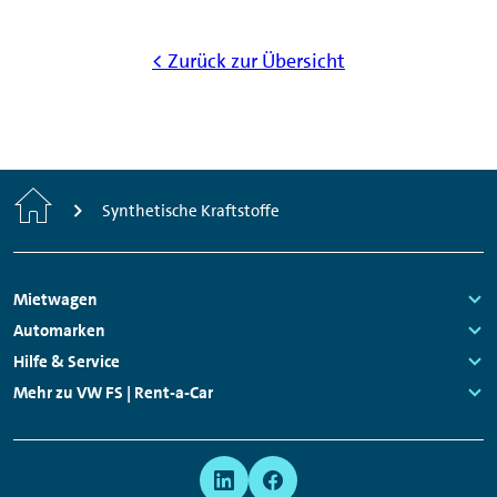
< Zurück zur Übersicht
Start
Synthetische Kraftstoffe
Footer
Mietwagen
Navigation
Links:
Automarken
Links:
Hilfe & Service
Links:
Mehr zu VW FS | Rent-a-Car
Links:
Meta
Social
Navigation
Media