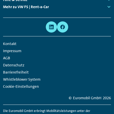
Links:
Mehr zu VW FS | Rent-a-Car
Links:
Meta
Social
Navigation
Media
Network
Kontakt
Links
Impressum
AGB
Datenschutz
Barrierefreiheit
Whistleblower System
Cookie-Einstellungen
© Euromobil GmbH
2026
Die Euromobil GmbH erbringt Mobilitätsleistungen unter der