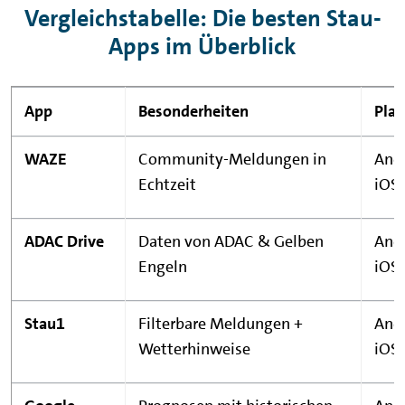
Vergleichstabelle: Die besten Stau-
Apps im Überblick
App
Besonderheiten
Pla
WAZE
Community-Meldungen in
Andr
Echtzeit
iOS
ADAC Drive
Daten von ADAC & Gelben
Andr
Engeln
iOS
Stau1
Filterbare Meldungen +
Andr
Wetterhinweise
iOS