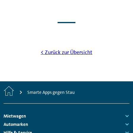
< Zurück zur Übersicht
Start
Smarte Apps gegen Stau
Footer
Mietwagen
Navigation
Links:
Automarken
Links:
Hilfe & Service