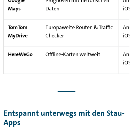
Google
Prognosen mit historischen
Andr
Maps
Daten
iOS
TomTom
Europaweite Routen & Traffic
Andr
MyDrive
Checker
iOS
HereWeGo
Offline-Karten weltweit
Andr
iOS
Entspannt unterwegs mit den Stau-
Apps