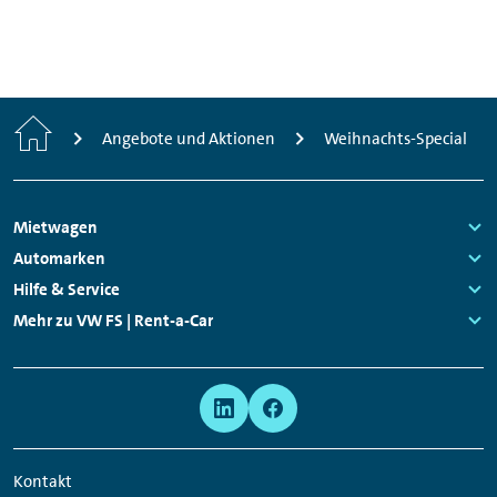
Start
Angebote und Aktionen
Weihnachts-Special
Footer
Mietwagen
Navigation
Links:
Automarken
Links:
Hilfe & Service
Links:
Mehr zu VW FS | Rent-a-Car
Links:
Meta
Social
Navigation
Media
Network
Kontakt
Links