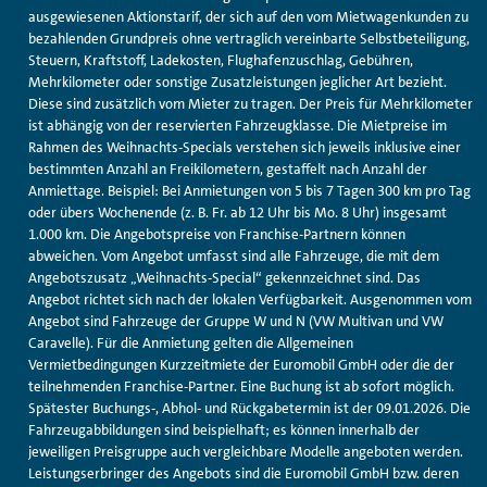
ausgewiesenen Aktionstarif, der sich auf den vom Mietwagenkunden zu
bezahlenden Grundpreis ohne vertraglich vereinbarte Selbstbeteiligung,
Steuern, Kraftstoff, Ladekosten, Flughafenzuschlag, Gebühren,
Mehrkilometer oder sonstige Zusatzleistungen jeglicher Art bezieht.
Diese sind zusätzlich vom Mieter zu tragen. Der Preis für Mehrkilometer
ist abhängig von der reservierten Fahrzeugklasse. Die Mietpreise im
Rahmen des Weihnachts-Specials verstehen sich jeweils inklusive einer
bestimmten Anzahl an Freikilometern, gestaffelt nach Anzahl der
Anmiettage. Beispiel: Bei Anmietungen von 5 bis 7 Tagen 300 km pro Tag
oder übers Wochenende (z. B. Fr. ab 12 Uhr bis Mo. 8 Uhr) insgesamt
1.000 km. Die Angebotspreise von Franchise-Partnern können
abweichen. Vom Angebot umfasst sind alle Fahrzeuge, die mit dem
Angebotszusatz „Weihnachts-Special“ gekennzeichnet sind. Das
Angebot richtet sich nach der lokalen Verfügbarkeit. Ausgenommen vom
Angebot sind Fahrzeuge der Gruppe W und N (VW Multivan und VW
Caravelle). Für die Anmietung gelten die Allgemeinen
Vermietbedingungen Kurzzeitmiete der Euromobil GmbH oder die der
teilnehmenden Franchise-Partner. Eine Buchung ist ab sofort möglich.
Spätester Buchungs-, Abhol- und Rückgabetermin ist der 09.01.2026. Die
Fahrzeugabbildungen sind beispielhaft; es können innerhalb der
jeweiligen Preisgruppe auch vergleichbare Modelle angeboten werden.
Leistungserbringer des Angebots sind die Euromobil GmbH bzw. deren