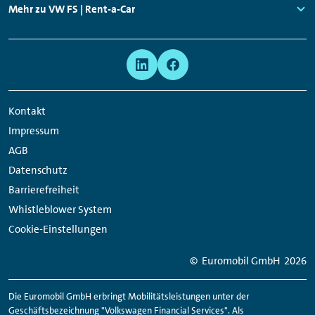
Links:
Mehr zu VW FS | Rent-a-Car
Links:
Meta
Social
Navigation
Media
Network
Kontakt
Links
Impressum
AGB
Datenschutz
Barrierefreiheit
Whistleblower System
Cookie-Einstellungen
© Euromobil GmbH
2026
Die Euromobil GmbH erbringt Mobilitätsleistungen unter der
Geschäftsbezeichnung "Volkswagen Financial Services". Als