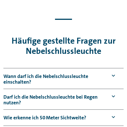
Häufige gestellte Fragen zur
Nebelschlussleuchte
Wann darf ich die Nebelschlussleuchte
einschalten?
Nur wenn durch Nebel die Sichtweite unter
Darf ich die Nebelschlussleuchte bei Regen
nutzen?
50 Meter liegt. In allen anderen Situationen
ist sie nicht erlaubt.
Nein, auch bei starkem Regen ist sie in der
Wie erkenne ich 50 Meter Sichtweite?
Regel nicht erlaubt. Hier reicht das