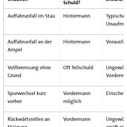
Schuld?
Auffahrunfall im Stau
Hintermann
Typischer
Unaufme
Auffahrunfall an der
Hintermann
Vorausfah
Ampel
Vollbremsung ohne
Oft Teilschuld
Ungewöhn
Grund
Vorderm
Spurwechsel kurz
Vordermann
Einscher
vorher
möglich
Rückwärtsrollen an
Vordermann
Ungewöhn
Steigung
greift nic