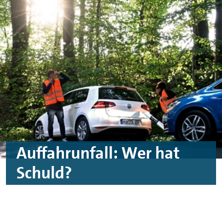
Skip to main content
Skip to footer
Auffahrunfall: Wer hat
Schuld?