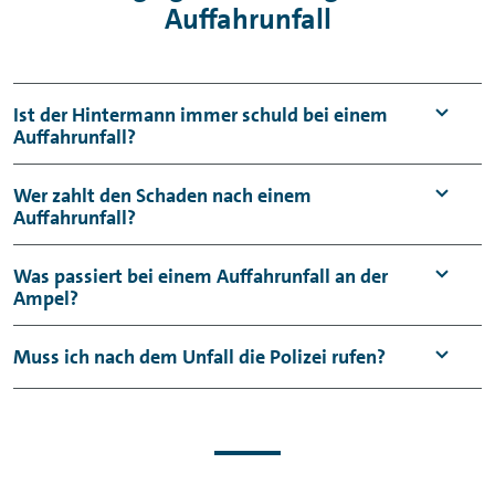
Auffahrunfall
Ist der Hintermann immer schuld bei einem
Auffahrunfall?
Nein. Zwar greift meist der Anscheinsbeweis
Wer zahlt den Schaden nach einem
Auffahrunfall?
gegen den Hintermann, doch besondere
Umstände können zu einer anderen
Die Versicherung des Verursachers
Was passiert bei einem Auffahrunfall an der
Bewertung führen.
Ampel?
übernimmt den Schaden. Bei Teilschuld wird
dieser anteilig auf beide Seiten verteilt.
Wenn ein Fahrzeug steht und ein anderes
Muss ich nach dem Unfall die Polizei rufen?
auffährt, liegt die Schuld in der Regel beim
Hintermann.
Nicht immer. Bei unklarer Lage oder
verletzten sollte die Polizei jedoch
eingeschaltet werden.