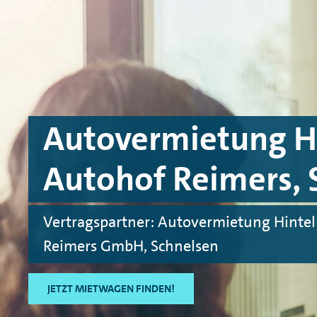
Skip to main content
Skip to footer
Autovermietung H
Autohof Reimers, 
Vertragspartner: Autovermietung Hint
Reimers GmbH, Schnelsen
JETZT MIETWAGEN FINDEN!