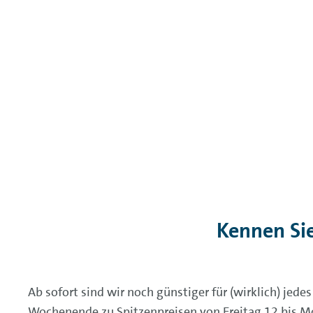
Kennen Si
Ab sofort sind wir noch günstiger für (wirklich) jed
Wochenende zu Spitzenpreisen von Freitag 12 bis Mo