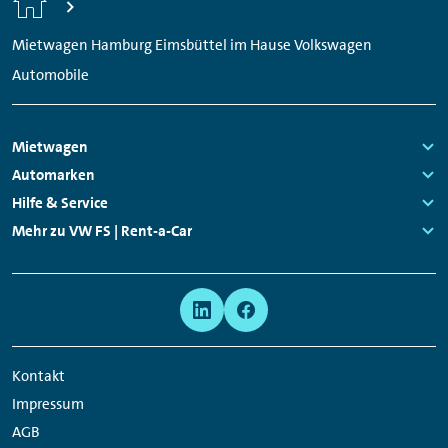
Mietwagen Hamburg Eimsbüttel im Hause Volkswagen
Automobile
Footer
Mietwagen
Navigation
Links:
Automarken
Links:
Hilfe & Service
Links:
Mehr zu VW FS | Rent-a-Car
Links:
Meta
Social
Navigation
Media
Network
Kontakt
Links
Impressum
AGB