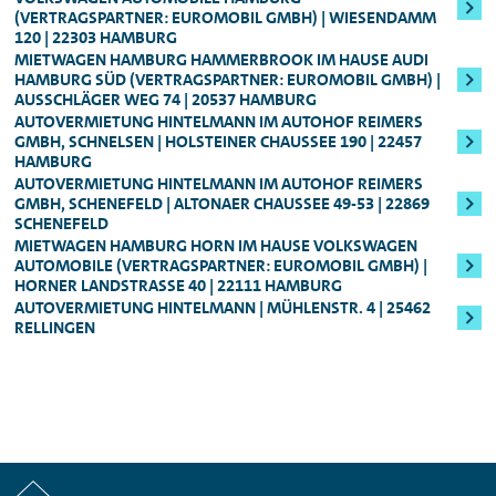
Mindestalter: 23 Jahre, Führerscheinbesitz:
Zahlungsmittel
mit. Als Sicherheit für Ihre
(VERTRAGSPARTNER: EUROMOBIL GMBH) | WIESENDAMM
dankbar, wenn Sie uns die Stornierung
120 | 22303 HAMBURG
Den Rechnungsbetrag bucht die Station
Mind. 3 Jahre
:
Anmietung belasten wir bei Abholung des
telefonisch mitteilen würden. So können die
MIETWAGEN HAMBURG HAMMERBROOK IM HAUSE AUDI
entsprechend von Ihrem Konto ab. Je nach
Mietwagens Ihre
Kreditkarte
um einen
HAMBURG SÜD (VERTRAGSPARTNER: EUROMOBIL GMBH) |
Für höherwertige Fahrzeugklassen
Mitarbeitenden vor Ort das reservierte
AUSSCHLÄGER WEG 74 | 20537 HAMBURG
Wert des Fahrzeugs bzw. der Fahrzeugklasse
Betrag in Höhe des
voraussichtlichen
Fahrzeug direkt für weitere Anmietungen
AUTOVERMIETUNG HINTELMANN IM AUTOHOF REIMERS
ist es möglich, dass Sie eine Kreditkarte
inkl. Golf GTI
Mietpreises
und einer zusätzlichen
GMBH, SCHNELSEN | HOLSTEINER CHAUSSEE 190 | 22457
freigeben.
HAMBURG
vorlegen müssen und nicht mit EC-Karte
Sicherheitsleistung
, die sich nach der
Mindestalter: 25 Jahre, Führerscheinbesitz:
AUTOVERMIETUNG HINTELMANN IM AUTOHOF REIMERS
zahlen können.
Fahrzeugklasse
berechnet (in der Regel
GMBH, SCHENEFELD | ALTONAER CHAUSSEE 49-53 | 22869
Mind. 3 Jahre
:
SCHENEFELD
250,00 bzw. 800,00 Euro). Die
MIETWAGEN HAMBURG HORN IM HAUSE VOLKSWAGEN
Für alle Audi S-Modelle, Fahrzeuge der
Sicherheitsleistung erhalten Sie nach Ende
AUTOMOBILE (VERTRAGSPARTNER: EUROMOBIL GMBH) |
HORNER LANDSTRASSE 40 | 22111 HAMBURG
Oberklasse, sowie für den Audi e-tron
des Mietzeitraums natürlich umgehend
AUTOVERMIETUNG HINTELMANN | MÜHLENSTR. 4 | 25462
zurück.
RELLINGEN
Genauere Informationen zum Mindestalter
können Ihnen jederzeit unsere
Mitarbeitenden vor Ort geben.
Start