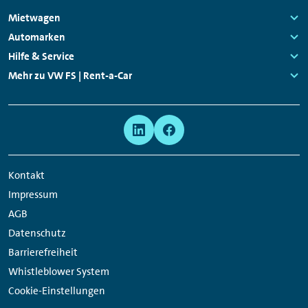
Footer
Mietwagen
Navigation
Links:
Automarken
Links:
Hilfe & Service
Links:
Mehr zu VW FS | Rent-a-Car
Links:
Meta
Social
Navigation
Media
Network
Kontakt
Links
Impressum
AGB
Datenschutz
Barrierefreiheit
Whistleblower System
Cookie-Einstellungen