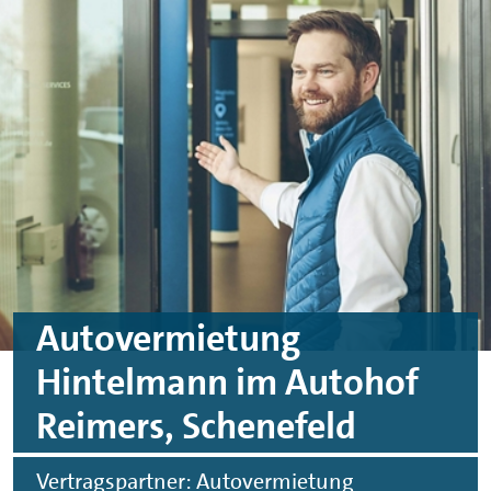
Skip to main content
Skip to footer
Autovermietung
Hintelmann im Autohof
Reimers, Schenefeld
Vertragspartner: Autovermietung