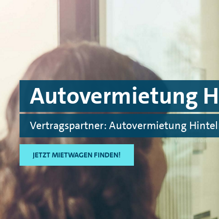
Skip to main content
Skip to footer
Autovermietung H
Vertragspartner: Autovermietung Hint
JETZT MIETWAGEN FINDEN!