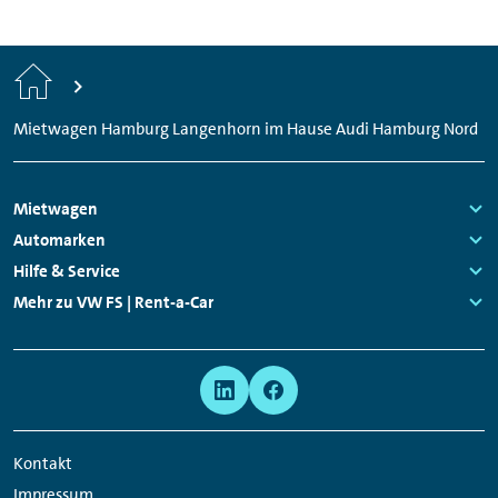
zurück.
Genauere Informationen zum Mindestalter
können Ihnen jederzeit unsere
Start
Mitarbeitenden vor Ort geben.
Mietwagen Hamburg Langenhorn im Hause Audi Hamburg Nord
Footer
Mietwagen
Navigation
Links:
Automarken
Links:
Hilfe & Service
Links:
Mehr zu VW FS | Rent-a-Car
Links:
Meta
Social
Navigation
Media
Network
Kontakt
Links
Impressum