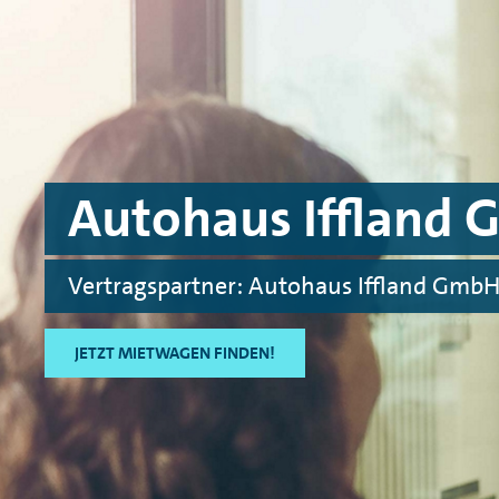
Skip to main content
Skip to footer
Autohaus Iffland
Vertragspartner: Autohaus Iffland Gmb
JETZT MIETWAGEN FINDEN!