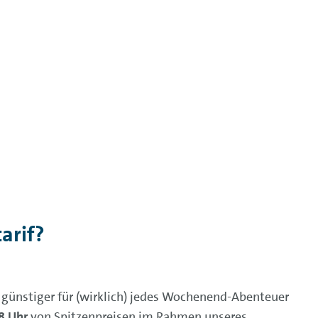
arif?
 günstiger für (wirklich) jedes Wochenend-Abenteuer
8 Uhr
von Spitzenpreisen im Rahmen unseres