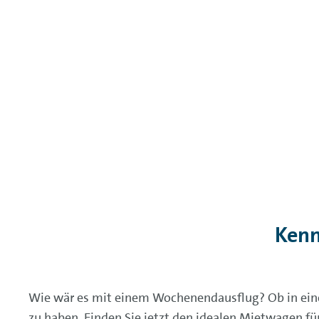
Kenn
Wie wär es mit einem Wochenendausflug? Ob in eine 
zu haben. Finden Sie jetzt den idealen Mietwagen für