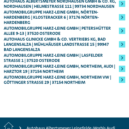
telefonisch mitteilen würden. So können die
AUTOHAUS ALBERTSMEYER NORDHAUSEN GMBH & CO. KG,
entsprechend von Ihrem Konto ab. Je nach
Mietwagens Ihre
Kreditkarte
um einen
NORDHAUSEN | HELMESTRASSE 111 | 99734 NORDHAUSEN
Für höherwertige Fahrzeugklassen
Mitarbeitenden vor Ort das reservierte
Wert des Fahrzeugs bzw. der Fahrzeugklasse
Betrag in Höhe des
AUTOMOBILGRUPPE HARZ-LEINE GMBH, NÖRTEN-
voraussichtlichen
Fahrzeug direkt für weitere Anmietungen
HARDENBERG | KLOSTERACKER 6 | 37176 NÖRTEN-
ist es möglich, dass Sie eine Kreditkarte
inkl. Golf GTI
Mietpreises
und einer zusätzlichen
HARDENBERG
freigeben.
vorlegen müssen und nicht mit EC-Karte
Sicherheitsleistung
AUTOMOBILGRUPPE HARZ-LEINE GMBH | PETERSHÜTTER
, die sich nach der
Mindestalter: 25 Jahre, Führerscheinbesitz:
ALLEE 9-13 | 37520 OSTERODE
zahlen können.
Fahrzeugklasse
berechnet (in der Regel
AUTOHAUS GLINICKE GMBH & CO. VERTRIEBS KG, BAD
Mind. 3 Jahre
:
250,00 bzw. 800,00 Euro). Die
LANGENSALZA | MÜHLHÄUSER LANDSTRASSE 15 | 99947 B
AD LANGENSALZA
Für alle Audi S-Modelle, Fahrzeuge der
Sicherheitsleistung erhalten Sie nach Ende
AUTOMOBILGRUPPE HARZ-LEINE GMBH | LASFELDER
Oberklasse, sowie für den Audi e-tron
des Mietzeitraums natürlich umgehend
STRASSE 1 | 37520 OSTERODE
AUTOMOBILGRUPPE HARZ-LEINE GMBH, NORTHEIM, AUDI |
zurück.
HARZTOR 19 | 37154 NORTHEIM
Genauere Informationen zum Mindestalter
AUTOMOBILGRUPPE HARZ-LEINE GMBH, NORTHEIM VW |
können Ihnen jederzeit unsere
GÖTTINGER STRASSE 29 | 37154 NORTHEIM
Mitarbeitenden vor Ort geben.
Start
Autohaus Albertsmeyer Leinefelde-Worbis Audi