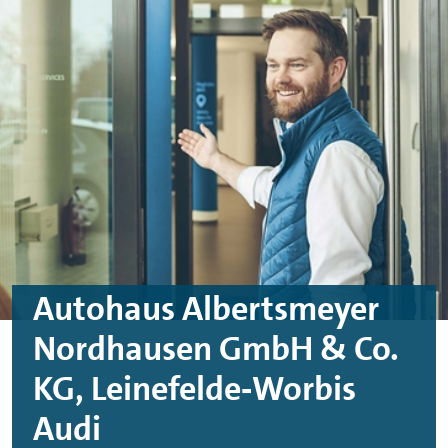
Skip to main content
Skip to footer
Autohaus Albertsmeyer
Nordhausen GmbH & Co.
KG, Leinefelde‑Worbis
Audi