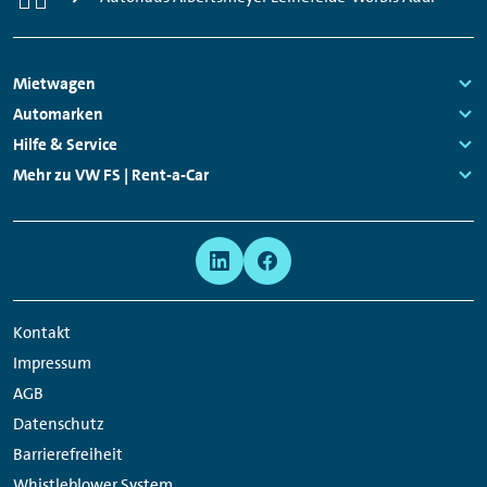
Footer
Mietwagen
Navigation
Links:
Automarken
Links:
Hilfe & Service
Links:
Mehr zu VW FS | Rent-a-Car
Links:
Meta
Social
Navigation
Media
Network
Kontakt
Links
Impressum
AGB
Datenschutz
Barrierefreiheit
Whistleblower System