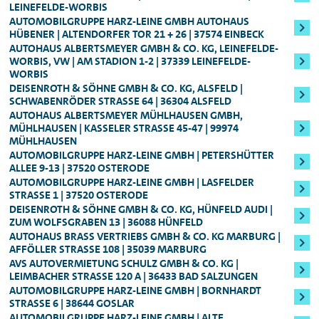
vorlegen müssen und nicht mit EC-Karte
Sicherheitsleistung
EINEFELDE-WORBIS
, die sich nach der
Mindestalter: 25 Jahre, Führerscheinbesitz:
AUTOMOBILGRUPPE HARZ-LEINE GMBH AUTOHAUS
zahlen können.
Fahrzeugklasse
berechnet (in der Regel
HÜBENER | ALTENDORFER TOR 21 + 26 | 37574 EINBECK
Mind. 3 Jahre
:
250,00 bzw. 800,00 Euro). Die
AUTOHAUS ALBERTSMEYER GMBH & CO. KG, LEINEFELDE-
WORBIS, VW | AM STADION 1-2 | 37339 LEINEFELDE-
Für alle Audi S-Modelle, Fahrzeuge der
Sicherheitsleistung erhalten Sie nach Ende
WORBIS
Oberklasse, sowie für den Audi e-tron
des Mietzeitraums natürlich umgehend
DEISENROTH & SÖHNE GMBH & CO. KG, ALSFELD |
SCHWABENRÖDER STRASSE 64 | 36304 ALSFELD
zurück.
AUTOHAUS ALBERTSMEYER MÜHLHAUSEN GMBH,
Genauere Informationen zum Mindestalter
MÜHLHAUSEN | KASSELER STRASSE 45-47 | 99974 M
können Ihnen jederzeit unsere
ÜHLHAUSEN
AUTOMOBILGRUPPE HARZ-LEINE GMBH | PETERSHÜTTER
Mitarbeitenden vor Ort geben.
ALLEE 9-13 | 37520 OSTERODE
AUTOMOBILGRUPPE HARZ-LEINE GMBH | LASFELDER
STRASSE 1 | 37520 OSTERODE
DEISENROTH & SÖHNE GMBH & CO. KG, HÜNFELD AUDI |
ZUM WOLFSGRABEN 13 | 36088 HÜNFELD
AUTOHAUS BRASS VERTRIEBS GMBH & CO. KG MARBURG |
AFFÖLLER STRASSE 108 | 35039 MARBURG
AVS AUTOVERMIETUNG SCHULZ GMBH & CO. KG |
LEIMBACHER STRASSE 120 A | 36433 BAD SALZUNGEN
AUTOMOBILGRUPPE HARZ-LEINE GMBH | BORNHARDT
STRASSE 6 | 38644 GOSLAR
AUTOMOBILGRUPPE HARZ-LEINE GMBH | ALTE