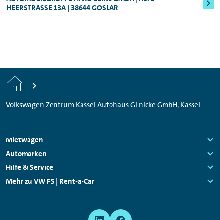
HEERSTRASSE 13A | 38644 GOSLAR
Start
Volkswagen Zentrum Kassel Autohaus Glinicke GmbH, Kassel
Footer
Mietwagen
Navigation
Links:
Automarken
Links:
Hilfe & Service
Links:
Mehr zu VW FS | Rent-a-Car
Links:
Meta
Social