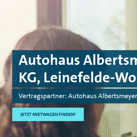
Skip to main content
Skip to footer
Autohaus Alberts
KG, Leinefelde-W
Vertragspartner: Autohaus Albertsmeye
JETZT MIETWAGEN FINDEN!