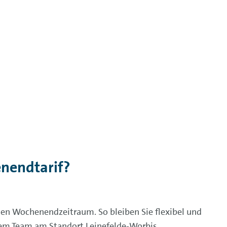
nendtarif?
den Wochenendzeitraum. So bleiben Sie flexibel und
rem Team am Standort Leinefelde‑Worbis.