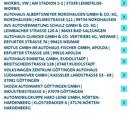
Mindestalter: 23 Jahre, Führerscheinbesitz:
Zahlungsmittel
mit. Als Sicherheit für Ihre
WORBIS, VW | AM STADION 1-2 | 37339 LEINEFELDE-
dankbar, wenn Sie uns die Stornierung
Den Rechnungsbetrag bucht die Station
WORBIS
Mind. 3 Jahre
:
Anmietung belasten wir bei Abholung des
telefonisch mitteilen würden. So können die
AUTOHAUS ALBERTSMEYER NORDHAUSEN GMBH & CO. KG,
entsprechend von Ihrem Konto ab. Je nach
Mietwagens Ihre
Kreditkarte
um einen
NORDHAUSEN | HELMESTRASSE 111 | 99734 NORDHAUSEN
Für höherwertige Fahrzeugklassen
Mitarbeitenden vor Ort das reservierte
Wert des Fahrzeugs bzw. der Fahrzeugklasse
Betrag in Höhe des
AVS AUTOVERMIETUNG SCHULZ GMBH & CO. KG |
voraussichtlichen
Fahrzeug direkt für weitere Anmietungen
LEIMBACHER STRASSE 120 A | 36433 BAD SALZUNGEN
ist es möglich, dass Sie eine Kreditkarte
inkl. Golf GTI
Mietpreises
und einer zusätzlichen
AUTOHAUS GLINICKE GMBH & CO. VERTRIEBS KG, WEIMAR |
freigeben.
vorlegen müssen und nicht mit EC-Karte
Sicherheitsleistung
ERFURTER STRASSE 76 | 99423 WEIMAR
, die sich nach der
Mindestalter: 25 Jahre, Führerscheinbesitz:
MOTUS GMBH IM AUTOHAUS FISCHER GMBH, APOLDA |
zahlen können.
Fahrzeugklasse
berechnet (in der Regel
ERFURTER STRASSE 105 | 99510 APOLDA
Mind. 3 Jahre
:
250,00 bzw. 800,00 Euro). Die
AUTOHAUS RINNETAL GMBH, RUDOLSTADT |
BREITSCHEIDSTRASSE 128 | 07407 RUDOLSTADT
Für alle Audi S-Modelle, Fahrzeuge der
Sicherheitsleistung erhalten Sie nach Ende
VOLKSWAGEN ZENTRUM GÖTTINGEN AUTOHAUS
Oberklasse, sowie für den Audi e-tron
des Mietzeitraums natürlich umgehend
SÜDHANNOVER GMBH | KASSELER LANDSTRASSE 53 - 69 | 3
7081 GÖTTINGEN
zurück.
SKODA AUTOMARKT GÖTTINGEN GMBH |
Genauere Informationen zum Mindestalter
INDUSTRIESTRASSE 4 | 37079 GÖTTINGEN
können Ihnen jederzeit unsere
AUTOMOBILGRUPPE HARZ-LEINE GMBH, NÖRTEN-
HARDENBERG | KLOSTERACKER 6 | 37176 NÖRTEN-
Mitarbeitenden vor Ort geben.
HARDENBERG