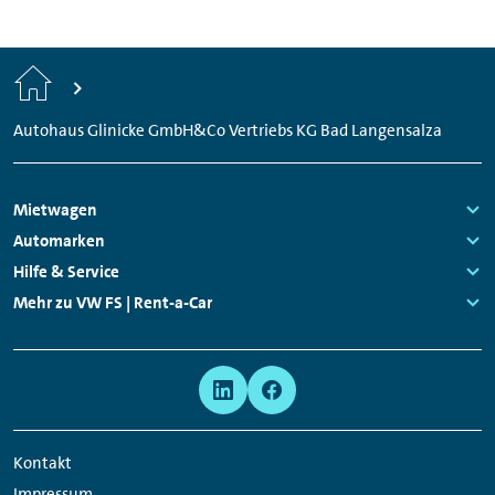
Start
Autohaus Glinicke GmbH&Co Vertriebs KG Bad Langensalza
Footer
Mietwagen
Navigation
Links:
Automarken
Links:
Hilfe & Service
Links:
Mehr zu VW FS | Rent-a-Car
Links:
Meta
Social
Navigation
Media
Network
Kontakt
Links
Impressum