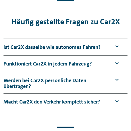
Häufig gestellte Fragen zu Car2X
Ist Car2X dasselbe wie autonomes Fahren?
Nein.
Car2X
ist ein Assistenz‑ und
Funktioniert Car2X in jedem Fahrzeug?
Informationssystem. Es liefert
Warnungen
und Hinweise, die das Fahren
sicherer
Nein. Ob
Car2X
verfügbar ist, hängt vom
Werden bei Car2X persönliche Daten
übertragen?
machen können, übernimmt aber keine
Modell
, dem Baujahr und der Ausstattung
Fahrentscheidungen.
des
Fahrzeugs
ab.
Übertragen werden in der Regel nur
Macht Car2X den Verkehr komplett sicher?
situationsbezogene
Daten
zur Verkehrslage,
keine persönlichen Inhalte.
Car2X
kann die
Sicherheit
deutlich erhöhen,
ersetzt aber nicht umsichtiges Fahren.