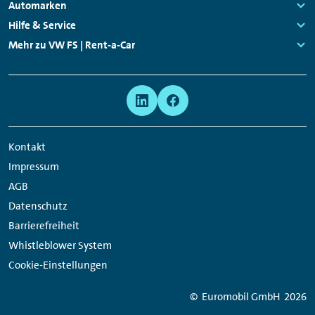
Navigation
Links:
Automarken
Links:
Hilfe & Service
Links:
Mehr zu VW FS | Rent-a-Car
Links:
Meta
Social
Navigation
Media
Network
Kontakt
Links
Impressum
AGB
Datenschutz
Barrierefreiheit
Whistleblower System
Cookie-Einstellungen
© Euromobil GmbH
2026