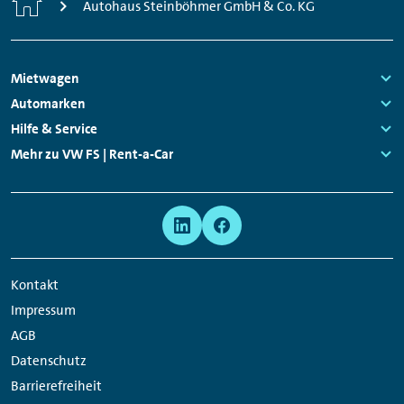
Autohaus Steinböhmer GmbH & Co. KG
Footer
Mietwagen
Navigation
Links:
Automarken
Links:
Hilfe & Service
Links:
Mehr zu VW FS | Rent-a-Car
Links:
Meta
Social
Navigation
Media
Network
Kontakt
Links
Impressum
AGB
Datenschutz
Barrierefreiheit