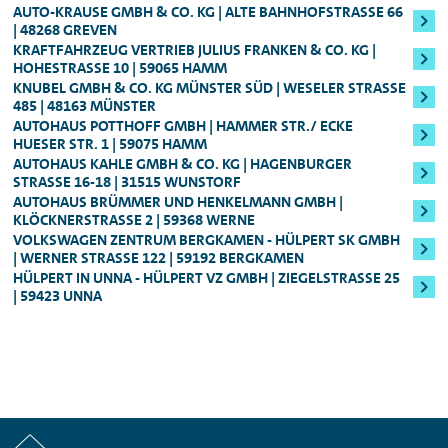
entsprechend von Ihrem Konto ab. Je nach
Mietwagens Ihre
Kreditkarte
um einen
AUTO-KRAUSE GMBH & CO. KG | ALTE BAHNHOFSTRASSE 66 |
Für höherwertige Fahrzeugklassen
Mitarbeitenden vor Ort das reservierte
48268 GREVEN
Wert des Fahrzeugs bzw. der Fahrzeugklasse
Betrag in Höhe des
voraussichtlichen
KRAFTFAHRZEUG VERTRIEB JULIUS FRANKEN & CO. KG |
Fahrzeug direkt für weitere Anmietungen
ist es möglich, dass Sie eine Kreditkarte
inkl. Golf GTI
Mietpreises
und einer zusätzlichen
HOHESTRASSE 10 | 59065 HAMM
freigeben.
KNUBEL GMBH & CO. KG MÜNSTER SÜD | WESELER STRASSE 4
vorlegen müssen und nicht mit EC-Karte
Sicherheitsleistung
, die sich nach der
85 | 48163 MÜNSTER
Mindestalter: 25 Jahre, Führerscheinbesitz:
zahlen können.
Fahrzeugklasse
berechnet (in der Regel
AUTOHAUS POTTHOFF GMBH | HAMMER STR./ ECKE
Mind. 3 Jahre
:
HUESER STR. 1 | 59075 HAMM
250,00 bzw. 800,00 Euro). Die
AUTOHAUS KAHLE GMBH & CO. KG | HAGENBURGER
Für alle Audi S-Modelle, Fahrzeuge der
Sicherheitsleistung erhalten Sie nach Ende
STRASSE 16-18 | 31515 WUNSTORF
AUTOHAUS BRÜMMER UND HENKELMANN GMBH |
Oberklasse, sowie für den Audi e-tron
des Mietzeitraums natürlich umgehend
KLÖCKNERSTRASSE 2 | 59368 WERNE
zurück.
VOLKSWAGEN ZENTRUM BERGKAMEN - HÜLPERT SK GMBH
Genauere Informationen zum Mindestalter
| WERNER STRASSE 122 | 59192 BERGKAMEN
können Ihnen jederzeit unsere
HÜLPERT IN UNNA - HÜLPERT VZ GMBH | ZIEGELSTRASSE 25 |
59423 UNNA
Mitarbeitenden vor Ort geben.
Start