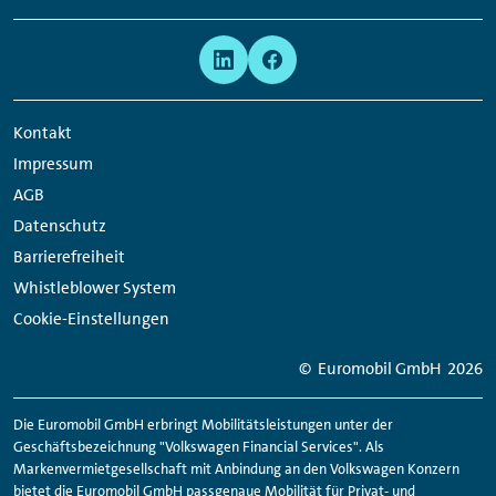
Links:
Meta
Social
Navigation
Media
Network
Kontakt
Links
Impressum
AGB
Datenschutz
Barrierefreiheit
Whistleblower System
Cookie-Einstellungen
© Euromobil GmbH
2026
Die Euromobil GmbH erbringt Mobilitätsleistungen unter der
Geschäftsbezeichnung "Volkswagen Financial Services". Als
Markenvermietgesellschaft mit Anbindung an den Volkswagen Konzern
bietet die Euromobil GmbH passgenaue Mobilität für Privat- und