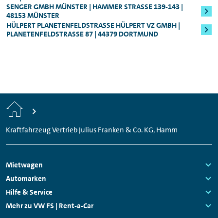
Oberklasse, sowie für den Audi e-tron
des Mietzeitraums natürlich umgehend
SENGER GMBH MÜNSTER | HAMMER STRASSE 139-143 | 4
8153 MÜNSTER
zurück.
Genauere Informationen zum Mindestalter
HÜLPERT PLANETENFELDSTRASSE HÜLPERT VZ GMBH | P
LANETENFELDSTRASSE 87 | 44379 DORTMUND
können Ihnen jederzeit unsere
Mitarbeitenden vor Ort geben.
Start
Kraftfahrzeug Vertrieb Julius Franken & Co. KG, Hamm
Footer
Mietwagen
Navigation
Links:
Automarken
Links:
Hilfe & Service
Links:
Mehr zu VW FS | Rent-a-Car