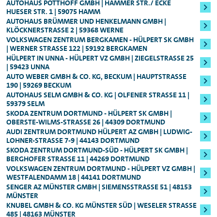
jede Art von Kreditkarte in jeder
AUTOHAUS POTTHOFF GMBH | HAMMER STR./ ECKE
Audi A3 Cabriolet
auf Ihrer Reservierungsbestätigung
unseren Tankservice an. Bitte informieren Sie
Führerscheins darf nicht vor der Erstellung
HUESER STR. 1 | 59075 HAMM
Vermietstation akzeptiert wird. Wichtig ist
angegeben ist. Alternativ können Sie die
sich an der Vermietstation über die aktuellen
AUTOHAUS BRÜMMER UND HENKELMANN GMBH |
ŠKODA Octavia Combi, ŠKODA Superb
Ihres Mietvertrages liegen. Ein in
darüber hinaus, dass die Kreditkarte Ihnen
KLÖCKNERSTRASSE 2 | 59368 WERNE
Stornierung Ihrer Reservierung auch im
Konditionen für diesen kostenpflichtigen
Combi
Deutschland ausgestellter internationaler
VOLKSWAGEN ZENTRUM BERGKAMEN - HÜLPERT SK GMBH
als Mieter gehört.
Customer Portal vornehmen.
Service.
| WERNER STRASSE 122 | 59192 BERGKAMEN
Führerschein ist in Deutschland
nicht gültig
SEAT Leon ST
HÜLPERT IN UNNA - HÜLPERT VZ GMBH | ZIEGELSTRASSE 25 |
Eine Barzahlung des Mietpreises ist in
und gilt
nicht als Legitimation
.
Sollten Sie unmittelbar vor der vereinbarten
59423 UNNA
AUTO WEBER GMBH & CO. KG, BECKUM | HAUPTSTRASSE 1
unseren Mietwagen-Stationen nicht
alle Nutzfahrzeuge
Abholuhrzeit von der Reservierung
Bitte bringen Sie darüber hinaus ein
90 | 59269 BECKUM
gültiges
möglich.
zurücktreten wollen, wären wir Ihnen
AUTOHAUS SELM GMBH & CO. KG | OLFENER STRASSE 11 | 5
Mindestalter: 23 Jahre, Führerscheinbesitz:
Zahlungsmittel
mit. Als Sicherheit für Ihre
9379 SELM
dankbar, wenn Sie uns die Stornierung
Den Rechnungsbetrag bucht die Station
Mind. 3 Jahre
:
Anmietung belasten wir bei Abholung des
SKODA ZENTRUM DORTMUND - HÜLPERT SK GMBH |
telefonisch mitteilen würden. So können die
OBERSTE-WILMS-STRASSE 26 | 44309 DORTMUND
entsprechend von Ihrem Konto ab. Je nach
Mietwagens Ihre
Kreditkarte
um einen
AUDI ZENTRUM DORTMUND HÜLPERT AZ GMBH | LUDWIG-
Für höherwertige Fahrzeugklassen
Mitarbeitenden vor Ort das reservierte
Wert des Fahrzeugs bzw. der Fahrzeugklasse
Betrag in Höhe des
voraussichtlichen
LOHNER-STRASSE 7-9 | 44143 DORTMUND
Fahrzeug direkt für weitere Anmietungen
SKODA ZENTRUM DORTMUND-SÜD - HÜLPERT SK GMBH |
ist es möglich, dass Sie eine Kreditkarte
inkl. Golf GTI
Mietpreises
und einer zusätzlichen
BERGHOFER STRASSE 11 | 44269 DORTMUND
freigeben.
vorlegen müssen und nicht mit EC-Karte
Sicherheitsleistung
, die sich nach der
VOLKSWAGEN ZENTRUM DORTMUND - HÜLPERT VZ GMBH |
Mindestalter: 25 Jahre, Führerscheinbesitz:
WESTFALENDAMM 18 | 44141 DORTMUND
zahlen können.
Fahrzeugklasse
berechnet (in der Regel
Mind. 3 Jahre
:
SENGER AZ MÜNSTER GMBH | SIEMENSSTRASSE 51 | 48153 M
250,00 bzw. 800,00 Euro). Die
ÜNSTER
KNUBEL GMBH & CO. KG MÜNSTER SÜD | WESELER STRASSE 4
Für alle Audi S-Modelle, Fahrzeuge der
Sicherheitsleistung erhalten Sie nach Ende
85 | 48163 MÜNSTER