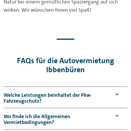
Natur bei einem gemütlichen Spaziergang auf sich
wirken. Wir wünschen Ihnen viel Spaß!
FAQs für die Autovermietung
Ibbenbüren
Welche Leistungen beinhaltet der Pkw
Fahrzeugschutz?
Der Pkw Fahrzeugschutz umfasst einen
Wo finde ich die Allgemeinen
Vermietbedingungen?
Haftpflicht- sowie einen Kaskoschutz mit
Selbstbeteiligung (Vollkasko: 950 €,