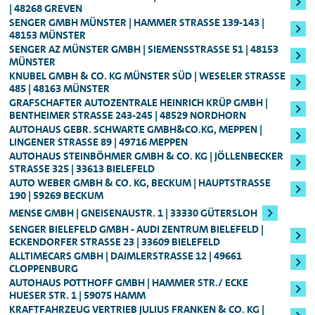
als Mieter gehört.
Customer Portal vornehmen.
Service.
48268 GREVEN
Führerschein ist in Deutschland
nicht gültig
SEAT Leon ST
SENGER GMBH MÜNSTER | HAMMER STRASSE 139-143 | 4
Eine Barzahlung des Mietpreises ist in
und gilt
nicht als Legitimation
.
Sollten Sie unmittelbar vor der vereinbarten
8153 MÜNSTER
SENGER AZ MÜNSTER GMBH | SIEMENSSTRASSE 51 | 48153 M
unseren Mietwagen-Stationen nicht
alle Nutzfahrzeuge
Abholuhrzeit von der Reservierung
Bitte bringen Sie darüber hinaus ein
ÜNSTER
gültiges
möglich.
zurücktreten wollen, wären wir Ihnen
KNUBEL GMBH & CO. KG MÜNSTER SÜD | WESELER STRASSE 4
Mindestalter: 23 Jahre, Führerscheinbesitz:
Zahlungsmittel
mit. Als Sicherheit für Ihre
85 | 48163 MÜNSTER
dankbar, wenn Sie uns die Stornierung
Den Rechnungsbetrag bucht die Station
Mind. 3 Jahre
:
Anmietung belasten wir bei Abholung des
GRAFSCHAFTER AUTOZENTRALE HEINRICH KRÜP GMBH |
telefonisch mitteilen würden. So können die
BENTHEIMER STRASSE 243-245 | 48529 NORDHORN
entsprechend von Ihrem Konto ab. Je nach
Mietwagens Ihre
Kreditkarte
um einen
AUTOHAUS GEBR. SCHWARTE GMBH&CO.KG, MEPPEN |
Für höherwertige Fahrzeugklassen
Mitarbeitenden vor Ort das reservierte
Wert des Fahrzeugs bzw. der Fahrzeugklasse
Betrag in Höhe des
voraussichtlichen
LINGENER STRASSE 89 | 49716 MEPPEN
Fahrzeug direkt für weitere Anmietungen
AUTOHAUS STEINBÖHMER GMBH & CO. KG | JÖLLENBECKER
ist es möglich, dass Sie eine Kreditkarte
inkl. Golf GTI
Mietpreises
und einer zusätzlichen
STRASSE 325 | 33613 BIELEFELD
freigeben.
vorlegen müssen und nicht mit EC-Karte
Sicherheitsleistung
, die sich nach der
AUTO WEBER GMBH & CO. KG, BECKUM | HAUPTSTRASSE 1
Mindestalter: 25 Jahre, Führerscheinbesitz:
90 | 59269 BECKUM
zahlen können.
Fahrzeugklasse
berechnet (in der Regel
Mind. 3 Jahre
:
MENSE GMBH | GNEISENAUSTR. 1 | 33330 GÜTERSLOH
250,00 bzw. 800,00 Euro). Die
SENGER BIELEFELD GMBH - AUDI ZENTRUM BIELEFELD |
Für alle Audi S-Modelle, Fahrzeuge der
Sicherheitsleistung erhalten Sie nach Ende
ECKENDORFER STRASSE 23 | 33609 BIELEFELD
ALLTIMECARS GMBH | DAIMLERSTRASSE 12 | 49661 C
Oberklasse, sowie für den Audi e-tron
des Mietzeitraums natürlich umgehend
LOPPENBURG
zurück.
AUTOHAUS POTTHOFF GMBH | HAMMER STR./ ECKE
Genauere Informationen zum Mindestalter
HUESER STR. 1 | 59075 HAMM
können Ihnen jederzeit unsere
KRAFTFAHRZEUG VERTRIEB JULIUS FRANKEN & CO. KG |