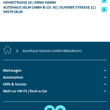
HOHESTRASSE 10 | 59065 HAMM
Mitarbeitenden vor Ort geben.
AUTOHAUS SELM GMBH & CO. KG | OLFENER STRASSE 11 | 5
9379 SELM
Start
Autohaus Siemon GmbH Ibbenbüren
Footer
Mietwagen
Navigation
Links:
Automarken
Links:
Hilfe & Service
Links:
Mehr zu VW FS | Rent-a-Car
Links:
Meta
Social