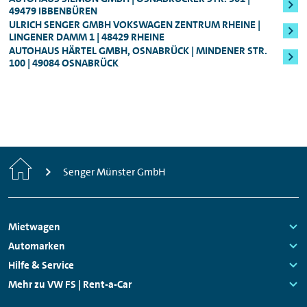
Mindestalter: 25 Jahre, Führerscheinbesitz:
49479 IBBENBÜREN
zahlen können.
Fahrzeugklasse
berechnet (in der Regel
Mind. 3 Jahre
:
ULRICH SENGER GMBH VOKSWAGEN ZENTRUM RHEINE |
250,00 bzw. 800,00 Euro). Die
LINGENER DAMM 1 | 48429 RHEINE
AUTOHAUS HÄRTEL GMBH, OSNABRÜCK | MINDENER STR.
Für alle Audi S-Modelle, Fahrzeuge der
Sicherheitsleistung erhalten Sie nach Ende
100 | 49084 OSNABRÜCK
Oberklasse, sowie für den Audi e-tron
des Mietzeitraums natürlich umgehend
zurück.
Genauere Informationen zum Mindestalter
können Ihnen jederzeit unsere
Mitarbeitenden vor Ort geben.
Start
Senger Münster GmbH
Footer
Mietwagen
Navigation
Links:
Automarken
Links:
Hilfe & Service
Links:
Mehr zu VW FS | Rent-a-Car
Links: