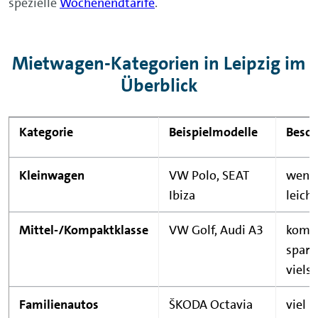
spezielle
Wochenendtarife
.
Mietwagen-Kategorien in Leipzig im
Überblick
Kategorie
Beispielmodelle
Beson
Kleinwagen
VW Polo, SEAT
wendi
Ibiza
leich
Mittel-/Kompaktklasse
VW Golf, Audi A3
komfo
spars
vielse
Familienautos
ŠKODA Octavia
viel P