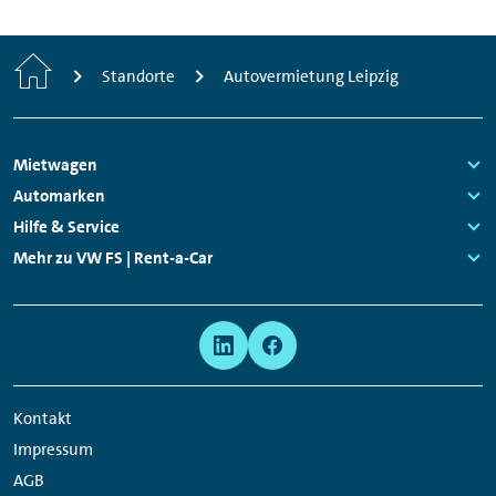
Start
Standorte
Autovermietung Leipzig
Footer
Mietwagen
Navigation
Links:
Automarken
Links:
Hilfe & Service
Links:
Mehr zu VW FS | Rent-a-Car
Links:
Meta
Social
Navigation
Media
Network
Kontakt
Links
Impressum
AGB