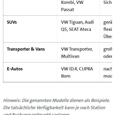
Kombi, VW
Siche
Passat
SUVs
VW Tiguan, Audi
geräu
Q5, SEAT Ateca
flexib
Übers
Transporter & Vans
VW Transporter,
große
Multivan
oder b
E-Autos
VW ID.4, CUPRA
nachha
Born
mode
Hinweis: Die genannten Modelle dienen als Beispiele.
Die tatsächliche Verfügbarkeit kann je nach Station
und Buchungszeitpunkt variieren.