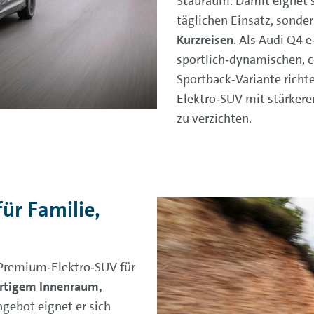
Stauraum. Damit eignet s
täglichen Einsatz, sonde
Kurzreisen
. Als Audi Q4 
sportlich‑dynamischen, c
Sportback‑Variante richt
Elektro‑SUV mit stärkere
zu verzichten.
ür Familie,
n Premium‑Elektro‑SUV für
rtigem Innenraum,
ebot eignet er sich