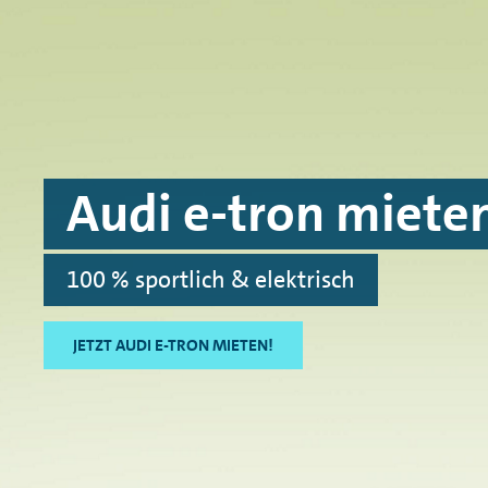
Skip to main content
Skip to footer
Audi e-tron miete
100 % sportlich & elektrisch
JETZT AUDI E-TRON MIETEN!