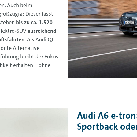
sen. Auch beim
großzügig: Dieser fasst
 stehen
bis zu ca. 1.520
Elektro‑SUV
ausreichend
äftsfahrten
. Als Audi Q6
tonte Alternative
nführung bleibt der Fokus
keit erhalten – ohne
Audi A6 e‑tron
Sportback ode