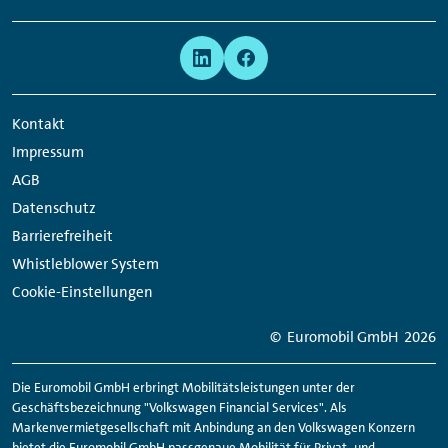
Links:
Meta
Social
Navigation
Media
Network
Kontakt
Links
Impressum
AGB
Datenschutz
Barrierefreiheit
Whistleblower System
Cookie-Einstellungen
© Euromobil GmbH
2026
Die Euromobil GmbH erbringt Mobilitätsleistungen unter der
Geschäftsbezeichnung "Volkswagen Financial Services". Als
Markenvermietgesellschaft mit Anbindung an den Volkswagen Konzern
bietet die Euromobil GmbH passgenaue Mobilität für Privat- und