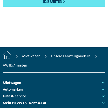
ID.3 MIETEN >
Start
Mietwagen
Unsere Fahrzeugmodelle
VW ID.7 mieten
Footer
Mietwagen
Navigation
Links:
Automarken
Links:
Hilfe & Service
Links:
Mehr zu VW FS | Rent-a-Car