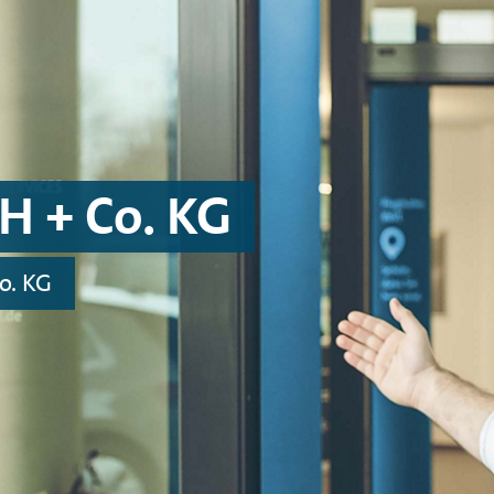
H + Co. KG
o. KG