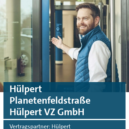
Skip to main content
Skip to footer
Hülpert
Planetenfeldstraße
Hülpert VZ GmbH
Vertragspartner: Hülpert