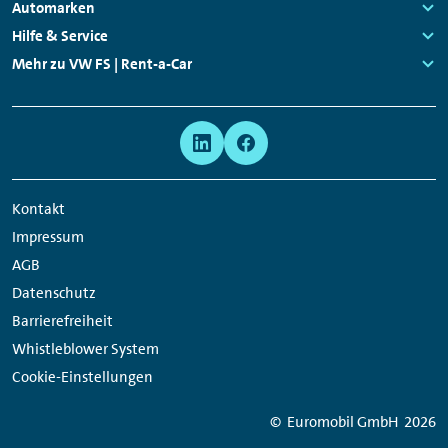
Navigation
Links:
Automarken
Mitarbeitenden vor Ort geben.
Links:
Hilfe & Service
Links:
Mehr zu VW FS | Rent-a-Car
Links:
Meta
Social
Navigation
Media
Network
Kontakt
Links
Impressum
AGB
Datenschutz
Barrierefreiheit
Whistleblower System
Cookie-Einstellungen
© Euromobil GmbH
2026