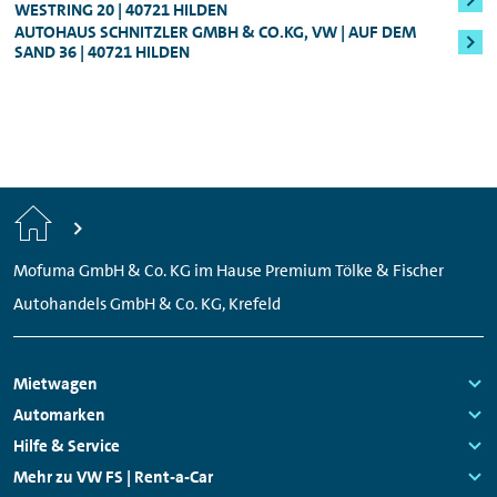
WESTRING 20 | 40721 HILDEN
AUTOHAUS SCHNITZLER GMBH & CO.KG, VW | AUF DEM
SAND 36 | 40721 HILDEN
Start
Mofuma GmbH & Co. KG im Hause Premium Tölke & Fischer
Autohandels GmbH & Co. KG, Krefeld
Footer
Mietwagen
Navigation
Links:
Automarken
Links:
Hilfe & Service
Links:
Mehr zu VW FS | Rent-a-Car