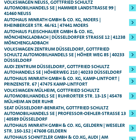
Wert des Fahrzeugs bzw. der Fahrzeugklasse
Betrag in Höhe des
VOLKSWAGEN NEUSS, GOTTFRIED SCHULTZ
voraussichtlichen
Fahrzeug direkt für weitere Anmietungen
AUTOMOBILHANDELS SE | HAMMER LANDSTRASSE 99 | 4
ist es möglich, dass Sie eine Kreditkarte
inkl. Golf GTI
Mietpreises
und einer zusätzlichen
1460 NEUSS
freigeben.
vorlegen müssen und nicht mit EC-Karte
Sicherheitsleistung
AUTOHAUS MINRATH GMBH & CO. KG, MOERS |
, die sich nach der
Mindestalter: 25 Jahre, Führerscheinbesitz:
RHEINBERGER STR. 46/61 | 47441 MOERS
zahlen können.
Fahrzeugklasse
berechnet (in der Regel
AUTOHAUS FLEISCHHAUER GMBH & CO. KG,
Mind. 3 Jahre
:
250,00 bzw. 800,00 Euro). Die
MÖNCHENGLADBACH | DÜSSELDORFER STRASSE 12 | 41238 M
ÖNCHENGLADBACH
Für alle Audi S-Modelle, Fahrzeuge der
Sicherheitsleistung erhalten Sie nach Ende
VOLKSWAGEN ZENTRUM DÜSSELDORF, GOTTFRIED
Oberklasse, sowie für den Audi e-tron
des Mietzeitraums natürlich umgehend
SCHULTZ AUTOMOBILHANDELS SE | HÖHER WEG 85 | 40233
DÜSSELDORF
zurück.
AUDI ZENTRUM DÜSSELDORF, GOTTFRIED SCHULTZ
Genauere Informationen zum Mindestalter
AUTOHANDELS SE | HÖHERWEG 210 | 40233 DÜSSELDORF
können Ihnen jederzeit unsere
AUTOHAUS MINRATH GMBH & CO. KG, KAMP-LINTFORT |
PRINZENSTR. 67 | 47475 KAMP-LINTFORT
Mitarbeitenden vor Ort geben.
VOLKSWAGEN MÜLHEIM, GOTTFRIED SCHULTZ
AUTOMOBILHANDELS SE | RUHRORTER STR. 13-15 | 45478
MÜLHEIM AN DER RUHR
SEAT DÜSSELDORF-BENRATH, GOTTFRIED SCHULTZ
AUTOMOBILHANDELS SE | PROFESSOR-OEHLER-STRASSE 13 |
40589 DÜSSELDORF
AUTOHAUS MINRATH GMBH & CO. KG, GELDERN | WESELER
STR. 150-152 | 47608 GELDERN
AUTOHAUS SCHNITZLER GMBH & CO.KG, AUDI | AM