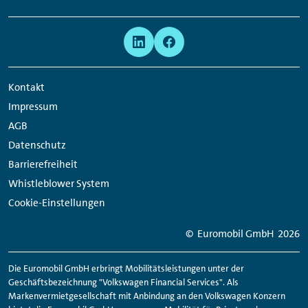
Links:
Meta
Social
Navigation
Media
Network
Kontakt
Links
Impressum
AGB
Datenschutz
Barrierefreiheit
Whistleblower System
Cookie-Einstellungen
© Euromobil GmbH
2026
Die Euromobil GmbH erbringt Mobilitätsleistungen unter der
Geschäftsbezeichnung "Volkswagen Financial Services". Als
Markenvermietgesellschaft mit Anbindung an den Volkswagen Konzern