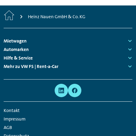
zurück.
Genauere Informationen zum Mindestalter
Start
Heinz Nauen GmbH & Co. KG
können Ihnen jederzeit unsere
Mitarbeitenden vor Ort geben.
Footer
Mietwagen
Navigation
Links:
Automarken
Links:
Hilfe & Service
Links:
Mehr zu VW FS | Rent-a-Car
Links:
Meta
Social
Navigation
Media
Network
Kontakt
Links
Impressum
AGB
Datenschutz