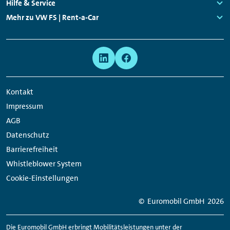
Links:
Hilfe & Service
Links:
Mehr zu VW FS | Rent-a-Car
Links:
Meta
Social
Navigation
Media
Network
Kontakt
Links
Impressum
AGB
Datenschutz
Barrierefreiheit
Whistleblower System
Cookie-Einstellungen
© Euromobil GmbH
2026
Die Euromobil GmbH erbringt Mobilitätsleistungen unter der