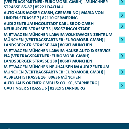
(VERTRAGSPARTNER: EUROMOBIL GMBH) | MÜNCHNER
freigeben.
vorlegen müssen und nicht mit EC-Karte
STRASSE 85-87 | 85221 DACHAU
Sicherheitsleistung
, die sich nach der
Mindestalter: 25 Jahre, Führerscheinbesitz:
AUTOHAUS MOSER GMBH, GERMERING | MARIA-VON-
zahlen können.
Fahrzeugklasse
berechnet (in der Regel
LINDEN-STRASSE 7 | 82110 GERMERING
Mind. 3 Jahre
:
250,00 bzw. 800,00 Euro). Die
AUDI ZENTRUM INGOLSTADT KARL BROD GMBH |
NEUBURGER STRASSE 75 | 85057 INGOLSTADT
Für alle Audi S-Modelle, Fahrzeuge der
Sicherheitsleistung erhalten Sie nach Ende
MIETWAGEN MÜNCHEN LAIM IM VOLKSWAGEN ZENTRUM
Oberklasse, sowie für den Audi e-tron
des Mietzeitraums natürlich umgehend
MÜNCHEN (VERTRAGSPARTNER: EUROMOBIL GMBH) |
LANDSBERGER STRASSE 240 | 80687 MÜNCHEN
zurück.
MIETWAGEN MÜNCHEN LAIM IM HAUSE AUTO & SERVICE
Genauere Informationen zum Mindestalter
PIA (VERTRAGSPARTNER: EUROMOBIL GMBH) |
können Ihnen jederzeit unsere
LANDSBERGER STRASSE 230 | 80687 MÜNCHEN
MIETWAGEN MÜNCHEN NEUHAUSEN IM AUDI ZENTRUM
Mitarbeitenden vor Ort geben.
MÜNCHEN (VERTRAGSPARTNER: EUROMOBIL GMBH) |
ALBRECHTSTRASSE 16 | 80636 MÜNCHEN
AUTOHAUS ORTNER GMBH & CO. KG, STARNBERG |
GAUTINGER STRASSE 5 | 82319 STARNBERG