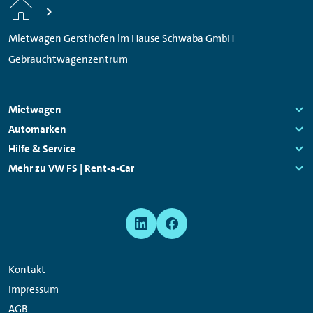
Start
Mietwagen Gersthofen im Hause Schwaba GmbH
Gebrauchtwagenzentrum
Footer
Mietwagen
Navigation
Links:
Automarken
Links:
Hilfe & Service
Links:
Mehr zu VW FS | Rent-a-Car
Links:
Meta
Social
Navigation
Media
Network
Kontakt
Links
Impressum
AGB