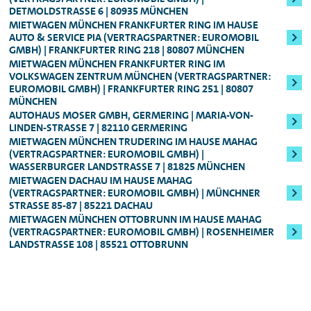
entsprechend von Ihrem Konto ab. Je nach
Mietwagens Ihre
Kreditkarte
um einen
DETMOLDSTRASSE 6 | 80935 MÜNCHEN
Für höherwertige Fahrzeugklassen
Mitarbeitenden vor Ort das reservierte
Wert des Fahrzeugs bzw. der Fahrzeugklasse
MIETWAGEN MÜNCHEN FRANKFURTER RING IM HAUSE
Betrag in Höhe des
voraussichtlichen
Fahrzeug direkt für weitere Anmietungen
AUTO & SERVICE PIA (VERTRAGSPARTNER: EUROMOBIL
ist es möglich, dass Sie eine Kreditkarte
inkl. Golf GTI
Mietpreises
und einer zusätzlichen
GMBH) | FRANKFURTER RING 218 | 80807 MÜNCHEN
freigeben.
vorlegen müssen und nicht mit EC-Karte
MIETWAGEN MÜNCHEN FRANKFURTER RING IM
Sicherheitsleistung
, die sich nach der
Mindestalter: 25 Jahre, Führerscheinbesitz:
VOLKSWAGEN ZENTRUM MÜNCHEN (VERTRAGSPARTNER:
zahlen können.
Fahrzeugklasse
berechnet (in der Regel
EUROMOBIL GMBH) | FRANKFURTER RING 251 | 80807
Mind. 3 Jahre
:
MÜNCHEN
250,00 bzw. 800,00 Euro). Die
AUTOHAUS MOSER GMBH, GERMERING | MARIA-VON-
Für alle Audi S-Modelle, Fahrzeuge der
Sicherheitsleistung erhalten Sie nach Ende
LINDEN-STRASSE 7 | 82110 GERMERING
MIETWAGEN MÜNCHEN TRUDERING IM HAUSE MAHAG
Oberklasse, sowie für den Audi e-tron
des Mietzeitraums natürlich umgehend
(VERTRAGSPARTNER: EUROMOBIL GMBH) |
zurück.
WASSERBURGER LANDSTRASSE 7 | 81825 MÜNCHEN
Genauere Informationen zum Mindestalter
MIETWAGEN DACHAU IM HAUSE MAHAG
können Ihnen jederzeit unsere
(VERTRAGSPARTNER: EUROMOBIL GMBH) | MÜNCHNER
STRASSE 85-87 | 85221 DACHAU
Mitarbeitenden vor Ort geben.
MIETWAGEN MÜNCHEN OTTOBRUNN IM HAUSE MAHAG
(VERTRAGSPARTNER: EUROMOBIL GMBH) | ROSENHEIMER
LANDSTRASSE 108 | 85521 OTTOBRUNN