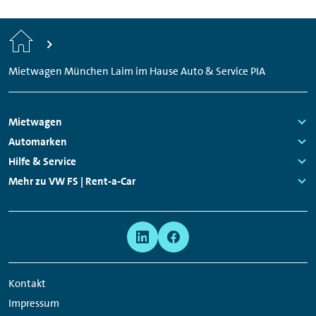
Start
Mietwagen München Laim im Hause Auto & Service PIA
Footer
Mietwagen
Navigation
Links:
Automarken
Links:
Hilfe & Service
Links:
Mehr zu VW FS | Rent-a-Car
Links:
Meta
Social
Navigation
Media
Network
Kontakt
Links
Impressum