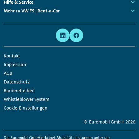
Links:
Hilfe & Service
Links:
Mehr zu VW FS | Rent-a-Car
Links:
Meta
Social
Navigation
Media
Network
Kontakt
Links
Impressum
AGB
Datenschutz
Barrierefreiheit
Whistleblower System
Cookie-Einstellungen
© Euromobil GmbH
2026
Die Euromobil GmbH erbringt Mobilitätsleistungen unter der