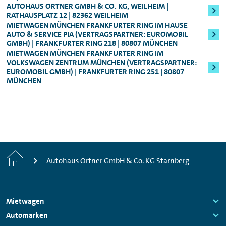
Mindestalter: 25 Jahre, Führerscheinbesitz:
AUTOHAUS ORTNER GMBH & CO. KG, WEILHEIM |
zahlen können.
Fahrzeugklasse
berechnet (in der Regel
RATHAUSPLATZ 12 | 82362 WEILHEIM
Mind. 3 Jahre
:
250,00 bzw. 800,00 Euro). Die
MIETWAGEN MÜNCHEN FRANKFURTER RING IM HAUSE
AUTO & SERVICE PIA (VERTRAGSPARTNER: EUROMOBIL
Für alle Audi S-Modelle, Fahrzeuge der
Sicherheitsleistung erhalten Sie nach Ende
GMBH) | FRANKFURTER RING 218 | 80807 MÜNCHEN
Oberklasse, sowie für den Audi e-tron
des Mietzeitraums natürlich umgehend
MIETWAGEN MÜNCHEN FRANKFURTER RING IM
VOLKSWAGEN ZENTRUM MÜNCHEN (VERTRAGSPARTNER:
zurück.
EUROMOBIL GMBH) | FRANKFURTER RING 251 | 80807
Genauere Informationen zum Mindestalter
MÜNCHEN
können Ihnen jederzeit unsere
Mitarbeitenden vor Ort geben.
Start
Autohaus Ortner GmbH & Co. KG Starnberg
Footer
Mietwagen
Navigation
Links:
Automarken