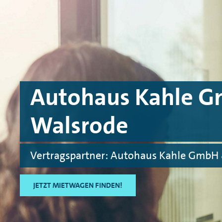
Skip to main content
Skip to footer
Autohaus Kahle G
Walsrode
Vertragspartner: Autohaus Kahle GmbH 
JETZT MIETWAGEN FINDEN!