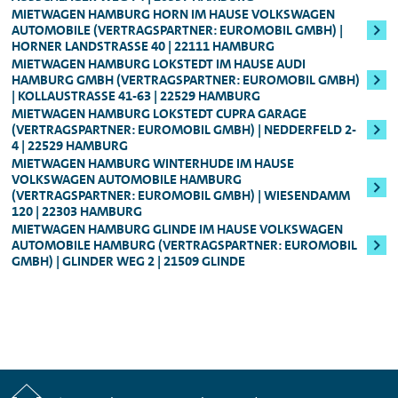
Mindestalter: 25 Jahre, Führerscheinbesitz:
MIETWAGEN HAMBURG HORN IM HAUSE VOLKSWAGEN
zahlen können.
Fahrzeugklasse
berechnet (in der Regel
AUTOMOBILE (VERTRAGSPARTNER: EUROMOBIL GMBH) |
Mind. 3 Jahre
:
HORNER LANDSTRASSE 40 | 22111 HAMBURG
250,00 bzw. 800,00 Euro). Die
MIETWAGEN HAMBURG LOKSTEDT IM HAUSE AUDI
Für alle Audi S-Modelle, Fahrzeuge der
Sicherheitsleistung erhalten Sie nach Ende
HAMBURG GMBH (VERTRAGSPARTNER: EUROMOBIL GMBH)
| KOLLAUSTRASSE 41-63 | 22529 HAMBURG
Oberklasse, sowie für den Audi e-tron
des Mietzeitraums natürlich umgehend
MIETWAGEN HAMBURG LOKSTEDT CUPRA GARAGE
zurück.
(VERTRAGSPARTNER: EUROMOBIL GMBH) | NEDDERFELD 2-
Genauere Informationen zum Mindestalter
4 | 22529 HAMBURG
können Ihnen jederzeit unsere
MIETWAGEN HAMBURG WINTERHUDE IM HAUSE
VOLKSWAGEN AUTOMOBILE HAMBURG
Mitarbeitenden vor Ort geben.
(VERTRAGSPARTNER: EUROMOBIL GMBH) | WIESENDAMM
120 | 22303 HAMBURG
MIETWAGEN HAMBURG GLINDE IM HAUSE VOLKSWAGEN
AUTOMOBILE HAMBURG (VERTRAGSPARTNER: EUROMOBIL
GMBH) | GLINDER WEG 2 | 21509 GLINDE
Start