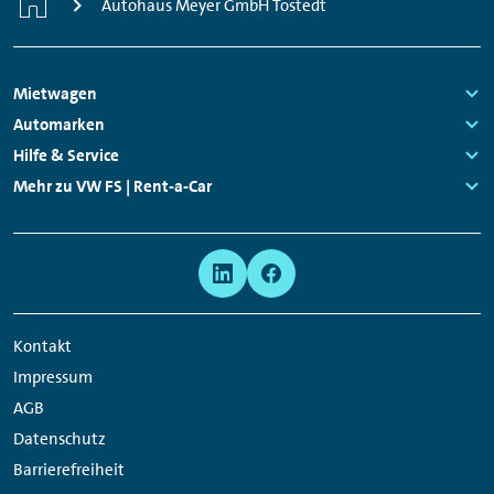
Autohaus Meyer GmbH Tostedt
Footer
Mietwagen
Navigation
Links:
Automarken
Links:
Hilfe & Service
Links:
Mehr zu VW FS | Rent-a-Car
Links:
Meta
Social
Navigation
Media
Network
Kontakt
Links
Impressum
AGB
Datenschutz
Barrierefreiheit